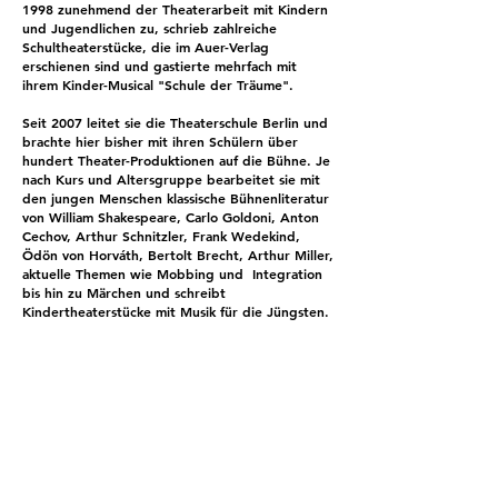
1998 zunehmend der Theaterarbeit mit Kindern
und Jugendlichen zu, schrieb zahlreiche
Schultheaterstücke, die im Auer-Verlag
erschienen sind und gastierte mehrfach mit
ihrem Kinder-Musical "Schule der Träume".
Seit 2007 leitet sie die Theaterschule Berlin und
brachte hier bisher mit ihren Schülern über
hundert Theater-Produktionen auf die Bühne. Je
nach Kurs und Altersgruppe bearbeitet sie mit
den jungen Menschen klassische Bühnenliteratur
von William Shakespeare, Carlo Goldoni, Anton
Cechov, Arthur Schnitzler, Frank Wedekind,
Ödön von Horváth, Bertolt Brecht, Arthur Miller,
aktuelle Themen wie Mobbing und Integration
bis hin zu Märchen und schreibt
Kindertheaterstücke mit Musik für die Jüngsten.
Im Laufe ihrer langjährigen Arbeit mit sehr
jungen Schauspielschülern hat sie nach
Vorbildern wie Meisner, Cechov und Strasberg
ihre eigenen Unterrichtsmethoden für Kinder
und Jugendliche entwickelt, die jungen
Schauspielern den Umgang mit ihrer Sprache,
ihrer Stimme, ihrer körperlichen Präsenz und das
Studium verschiedener Rollen und Situationen