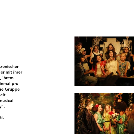
szenischer
er mit ihrer
, ihrem
inmal pro
die Gruppe
eit
musical
y".
l.