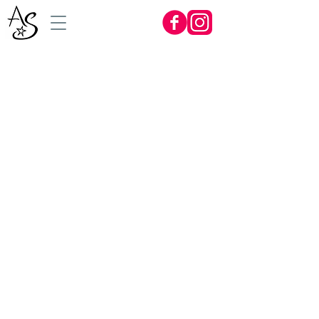
Der eingebildete Kranke
von
Moliére
Rocky Horror Holiday
von
Anette